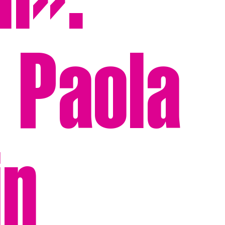
m».
 Paola
in