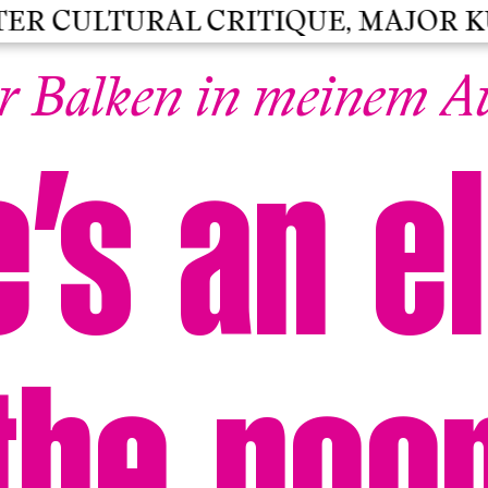
 CULTURAL CRITIQUE, MAJOR KULT
r Balken in meinem A
’s an e