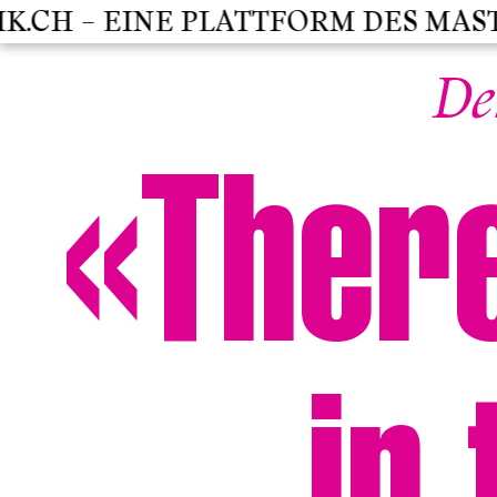
H – EINE PLATTFORM DES MASTER
De
«There