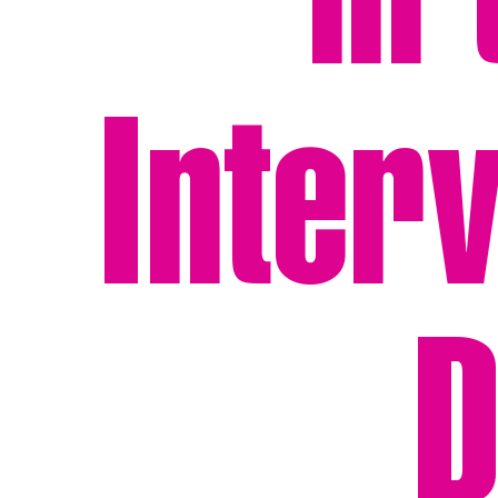
in
Inter
D