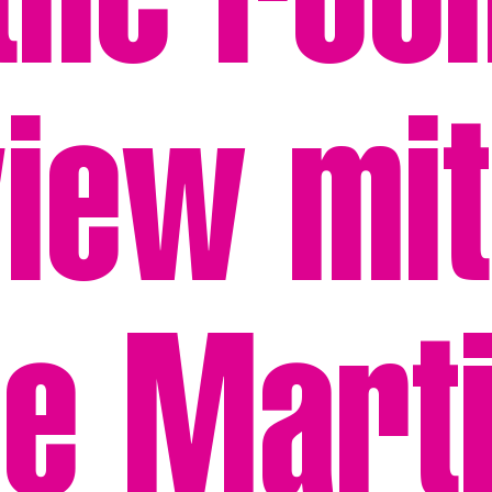
 the roo
view mit
e Mart