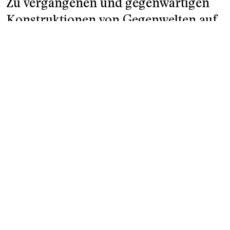
Zu vergangenen und gegenwärtigen
Konstruktionen von Gegenwelten auf
der Landiwiese und am Zürichhorn.
Die Landiwiese liegt am linken Ufer des
Zürichsees, nah genug an der Zürcher Altstadt
und dem Bahnhof, um schnell erreichbar zu
sein, und fern genug, um einen Gegenraum
jenseits der Stadt zu eröffnen. Diese Hoffnung
jedenfalls war seit den Anfängen des Theater
Spektakels in den 1980er Jahren mit dem Ort
verbunden, und so wurde er immer wieder
rezipiert:
[1]
Jüngst etwa in einem Text einer
Forschergruppe der Universität Bern, die sich
mit dem Festival beschäftigte.
[2]
In diesem
Text wird das, was sich jährlich im Sommer