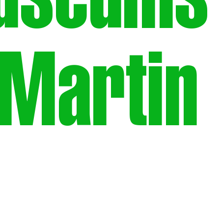
useums
 Martin