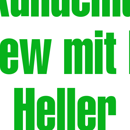
kundem
iew mit
Heller