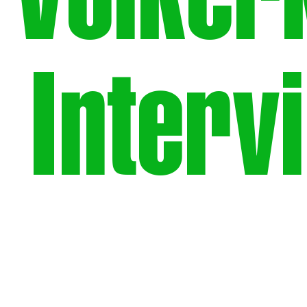
Völker
Interv