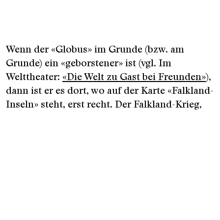
Wenn der «Globus» im Grunde (bzw. am
Grunde) ein «geborstener» ist (vgl. Im
Welttheater:
«Die Welt zu Gast bei Freunden»
),
dann ist er es dort, wo auf der Karte «Falkland-
Inseln» steht, erst recht. Der Falkland-Krieg,
der in Lola Arias
«Minenfeld»
nach-erzählt
wird, passt – in Ottos Worten – «auf keine
Kugel». Und eine Definition von Krieg, die
darin aufscheint, könnte lauten: Zwei nicht
kompatible Erzählungen müssen mit Waffen,
Verletzten, Toten, mit Hass auf die andere
Nation, mit zerstörten Biografien usw.
ausgefochten werden. Daraus sollte «eine