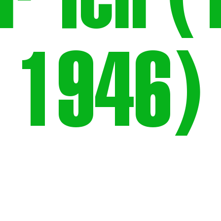
r Teil 
1946)