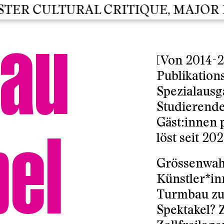
ER CULTURAL CRITIQUE, MAJOR KU
au
[Von 2014-
Publikations
Spezialausg
Studierende
Gäst:innen p
löst seit 202
bel
Grössenwah
Künstler*in
Turmbau zu 
Spektakel? 