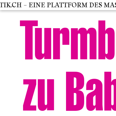
K.CH – EINE PLATTFORM DES MAST
Turmb
zu Ba