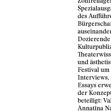
Zollfreilage
Spezialausga
des Aufführ
Bürgerschaf
auseinander
Dozierende
Kulturpubli
Theaterwiss
und ästheti
Festival um
Interviews,
Essays erwe
der Konzept
beteiligt: 
Annatina Na