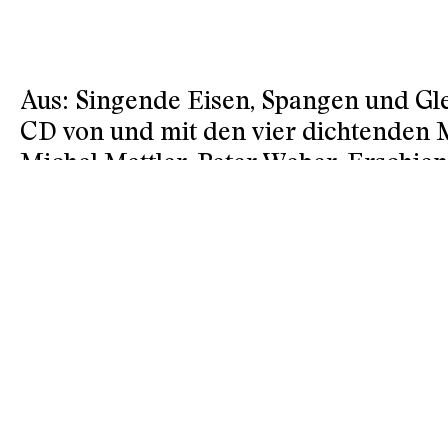
Aus: Singende Eisen, Spangen und Gle
CD von und mit den vier dichtenden
Michel Mettler, Peter Weber. Erschien
03.07.2014
Spezialausgabe
Gastspiel im Gastspiel
Michel Mettler (*1966) ist Schriftstell
Kuratoriums-Mitglied.