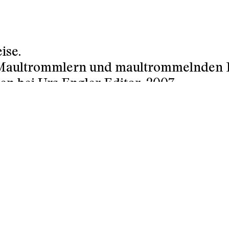
ise.
 Maultrommlern und maultrommelnden Di
en bei Urs Engler Editor, 2007.
er und Musiker. Bei Zollfreilager ist er 