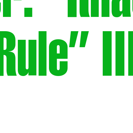
er: “Rha
Rule” II