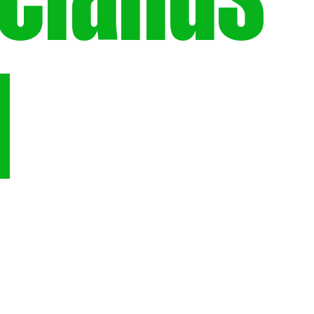
elands
I