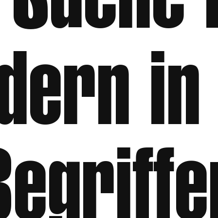
e Suche 
ldern in
Begriffe