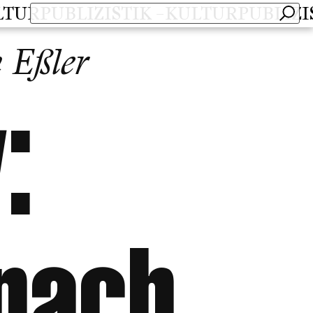
PUBLIZISTIK –
KULTURPUBLIZISTI
 Eßler
: