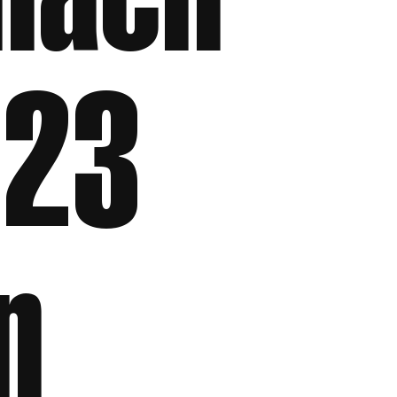
nach
 23
n