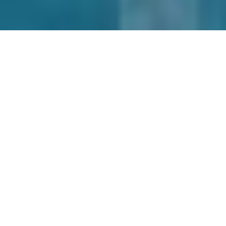
[Von 2014-2024 wurden auf der
Publikationsplattform zollfreilager.net
Spezialausgaben und Beiträge von
Studierenden der Kulturpublizistik und
Gäst:innen publiziert.
kulturpublizistik.ch
löst seit 2025
zollfreilager.net ab.]
Nass. Vollgesogen, triefend, durchtränkt,
feucht, klamm,
glitschig, schwammig, juicy, wässrig,
benetzt, klebrig, schleimig,
humid, diesig, erfrischend, perlend . . .